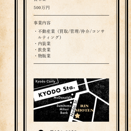
500万円
事業内容
・不動産業（買取/管理/仲介/コンサ
ルティング）
・内装業
・飲食業
・物販業